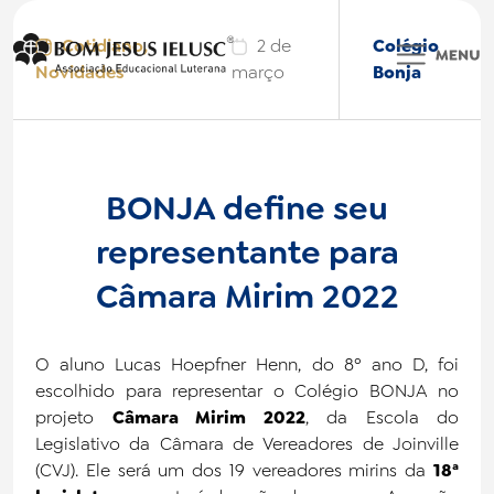
Cotidiano
,
2 de
Colégio
Novidades
março
Bonja
Colégio BONJA
BONJA define seu
representante para
BONJA International
Câmara Mirim 2022
Faculdade IELUSC
Bonjinha
O aluno Lucas Hoepfner Henn, do 8º ano D, foi
escolhido para representar o Colégio BONJA no
Nossas Marcas
projeto
Câmara Mirim 2022
, da Escola do
Legislativo da Câmara de Vereadores de Joinville
Institucional
(CVJ). Ele será um dos 19 vereadores mirins da
18ª