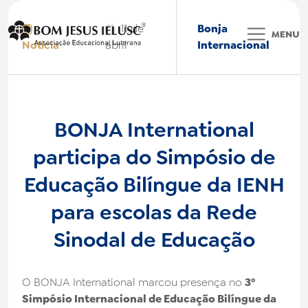
11 de
Bonja
Notícia
abril
Internacional
Colégio BONJA
BONJA International
participa do Simpósio de
BONJA International
Educação Bilíngue da IENH
Faculdade IELUSC
para escolas da Rede
Bonjinha
Sinodal de Educação
Nossas Marcas
O BONJA International marcou presença no
3º
Institucional
Simpósio Internacional de Educação Bilíngue da