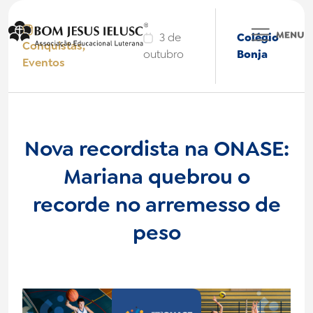
3 de
Colégio
Conquistas
,
outubro
Bonja
Eventos
Colégio BONJA
Nova recordista na ONASE:
BONJA International
Mariana quebrou o
Faculdade IELUSC
recorde no arremesso de
peso
Bonjinha
Nossas Marcas
Institucional