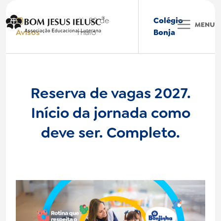
30 de
Colégio
Avisos
maio
Bonja
Colégio BONJA
Reserva de vagas 2027.
Início da jornada como
BONJA International
deve ser. Completo.
Faculdade IELUSC
Bonjinha
Nossas Marcas
Institucional