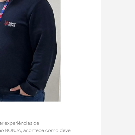
r experiências de
s, no BONJA, acontece como deve