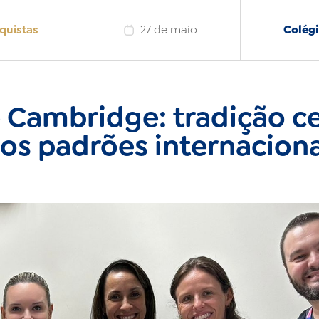
quistas
27 de maio
Colégi
Cambridge: tradição c
Institucional
os padrões internaciona
Noticias
Trabalhe Conosco
USC
Fale Conosco