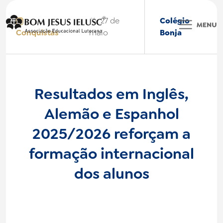
27 de
Colégio
Conquistas
maio
Bonja
Colégio BONJA
Resultados em Inglês,
Alemão e Espanhol
BONJA International
2025/2026 reforçam a
Faculdade IELUSC
formação internacional
Bonjinha
dos alunos
Nossas Marcas
Institucional